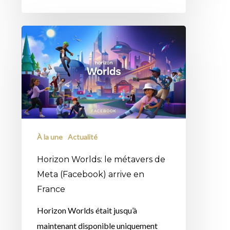
Horizon
Worlds:
le
métavers
de
Meta
(Facebook)
À la une
Actualité
arrive
en
Horizon Worlds: le métavers de
France
Meta (Facebook) arrive en
France
Horizon Worlds était jusqu’à
maintenant disponible uniquement