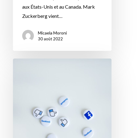
aux États-Unis et au Canada. Mark
Zuckerberg vient…
Micaela Moroni
30 août 2022
Facebook
Ads
:
optimisez
vos
campagnes