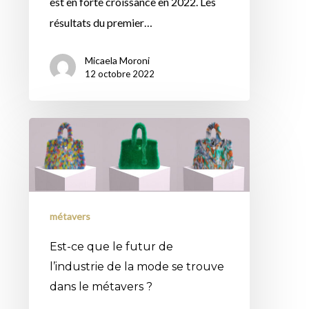
est en forte croissance en 2022. Les
résultats du premier…
Micaela Moroni
12 octobre 2022
Est-
ce
que
le
futur
métavers
de
Est-ce que le futur de
l’industrie
l’industrie de la mode se trouve
de
dans le métavers ?
la