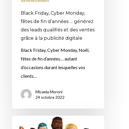
générez
Référencement
des
Black Friday, Cyber Monday,
leads
fêtes de fin d’années … générez
qualifiés
des leads qualifiés et des ventes
et
grâce à la publicité digitale
des
Black Friday, Cyber Monday, Noël,
ventes
fêtes de fin d’années… autant
grâce
d’occasions durant lesquelles vos
à
clients…
la
publicité
Micaela Moroni
digitale
24 octobre 2022
Il
y