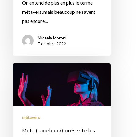
mode
On entend de plus en plus le terme
se
métavers, mais beaucoup ne savent
trouve
pas encore…
dans
Micaela Moroni
le
7 octobre 2022
métavers
?
Meta
(Facebook)
présente
les
futurs
avantages
métavers
du
Meta (Facebook) présente les
métavers