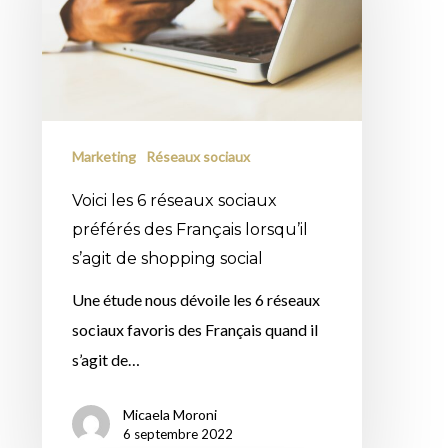
réseaux
sociaux
préférés
des
Français
Marketing
Réseaux sociaux
lorsqu’il
s’agit
Voici les 6 réseaux sociaux
de
préférés des Français lorsqu’il
shopping
s’agit de shopping social
social
Une étude nous dévoile les 6 réseaux
sociaux favoris des Français quand il
s’agit de…
Micaela Moroni
6 septembre 2022