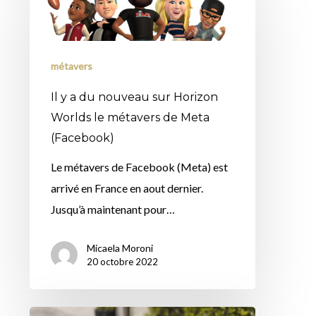
a
du
nouveau
métavers
sur
Il y a du nouveau sur Horizon
Horizon
Worlds le métavers de Meta
Worlds
(Facebook)
le
Le métavers de Facebook (Meta) est
métavers
arrivé en France en aout dernier.
de
Jusqu’à maintenant pour…
Meta
(Facebook)
Micaela Moroni
20 octobre 2022