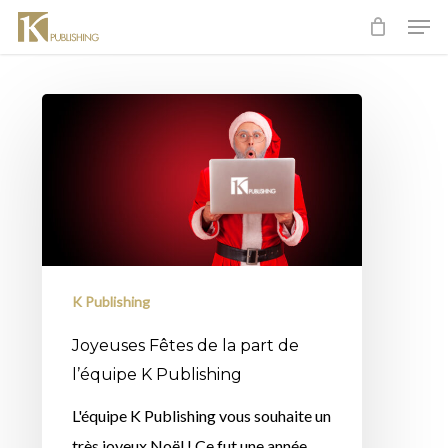
Skip
Men
to
Close
main
Menu
content
Joyeuses
Fêtes
de
la
part
de
l’équipe
K Publishing
K
Joyeuses Fêtes de la part de
Publishing
l’équipe K Publishing
L'équipe K Publishing vous souhaite un
très joyeux Noël ! Ce fut une année