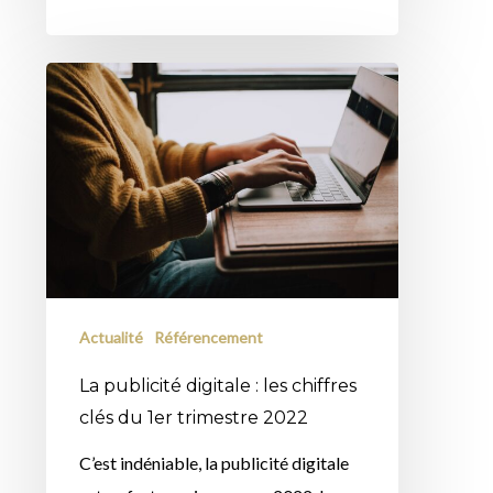
La
publicité
digitale
:
les
chiffres
clés
du
Actualité
Référencement
1er
trimestre
La publicité digitale : les chiffres
2022
clés du 1er trimestre 2022
C’est indéniable, la publicité digitale