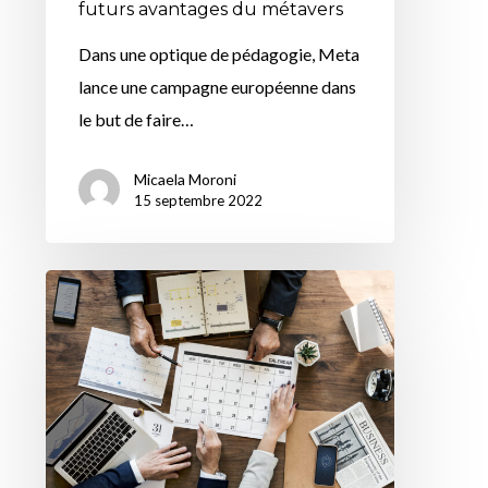
futurs avantages du métavers
Dans une optique de pédagogie, Meta
lance une campagne européenne dans
le but de faire…
Micaela Moroni
15 septembre 2022
Programmer
ses
posts
sur
LinkedIn
sera
bientôt