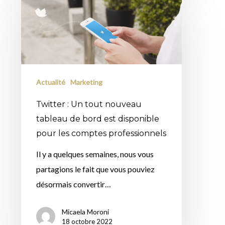
Twitter
:
Un
tout
nouveau
tableau
Actualité
Marketing
de
Twitter : Un tout nouveau
bord
tableau de bord est disponible
est
pour les comptes professionnels
disponible
pour
Il y a quelques semaines, nous vous
les
partagions le fait que vous pouviez
comptes
désormais convertir…
professionnels
Micaela Moroni
18 octobre 2022