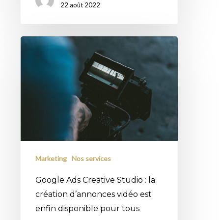
22 août 2022
Google
Ads
Creative
Studio :
la
création
d’annonces
vidéo
Marketing
Nos services
est
enfin
Google Ads Creative Studio : la
disponible
création d’annonces vidéo est
pour
enfin disponible pour tous
tous