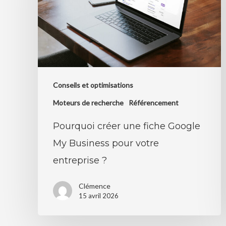
Google
My
Business
pour
votre
Conseils et optimisations
entreprise
?
Moteurs de recherche
Référencement
Pourquoi créer une fiche Google
My Business pour votre
entreprise ?
Clémence
15 avril 2026