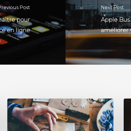
Previous Post
Next Post
nnaitre pour
Apple Busi
ce en ligne
améliorer 
Combien
Ins
coûte
en
un
20
site
: