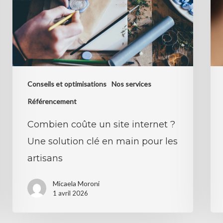
internet
ce
?
qu’i
Une
fau
solution
vra
clé
com
Conseils et optimisations
Nos services
en
de
main
l’a
Référencement
pour
Combien coûte un site internet ?
les
Une solution clé en main pour les
artisans
artisans
Micaela Moroni
1 avril 2026