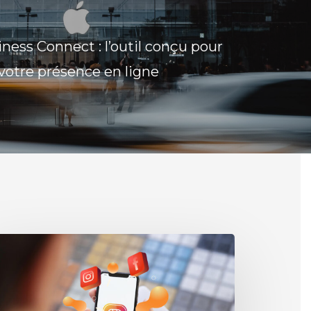
ness Connect : l’outil conçu pour
votre présence en ligne
tagram
25