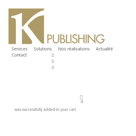
Skip to main
content
Services
Solutions
Nos réalisations
Actualité
Contact
twitter
facebook
linkedin
RSS
instagram
phone
email
0
was successfully added to your cart.
Twitter : Un tout