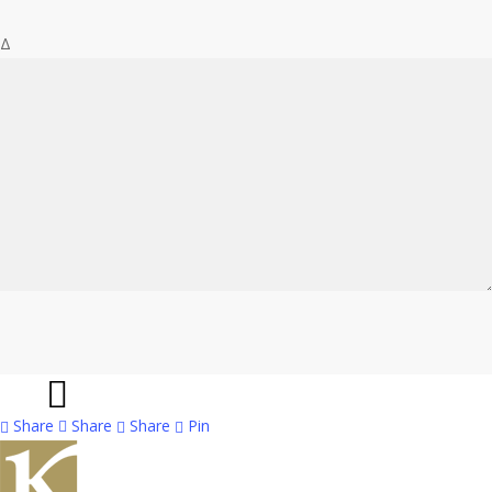
Δ
Share
Share
Share
Share
Pin