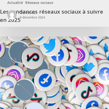
Actualité
Réseaux sociaux
Les tendances réseaux sociaux à suivre
Clémence
9 décembre 2024
en 2025
Tendances digitales 2024 : le paysage numérique en pleine évolution