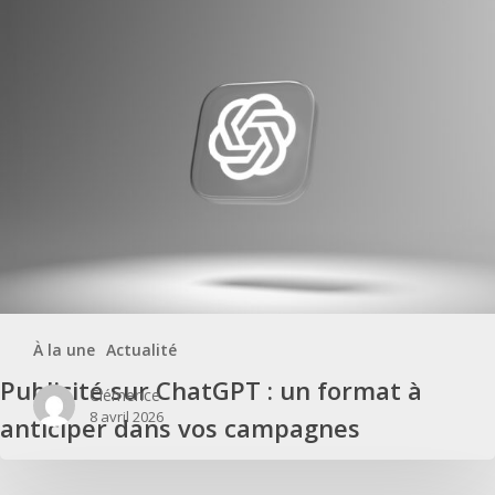
À la une
Actualité
Publicité sur ChatGPT : un format à
Clémence
8 avril 2026
anticiper dans vos campagnes