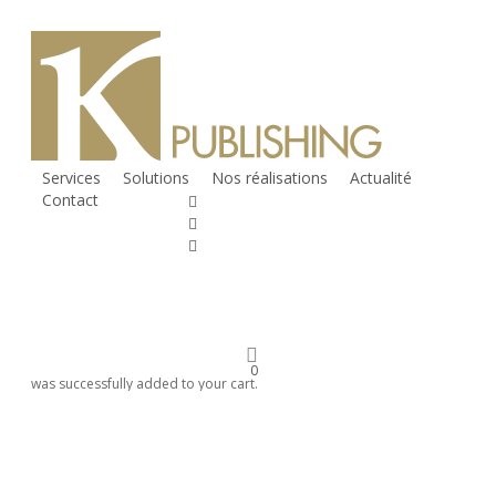
Skip to main
content
Services
Solutions
Nos réalisations
Actualité
Contact
twitter
facebook
linkedin
RSS
instagram
phone
email
0
was successfully added to your cart.
Twitter déploie la