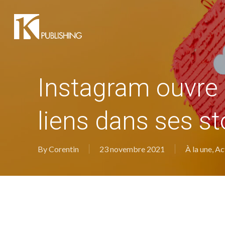
Skip
to
main
content
Instagram ouvre 
liens dans ses st
By
Corentin
23 novembre 2021
À la une
,
Ac