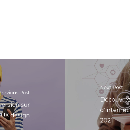
Next Post
Previous Post
Découvrez 
version sur
d’internet
l’UX design
2021