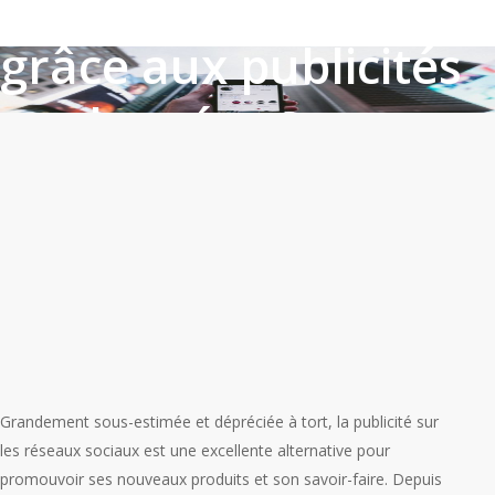
commerce digital
grâce aux publicités
sur les réseaux
sociaux !
By
Céline Diago
27 juin 2019
Conseils et
optimisations
,
Marketing
,
Réseaux sociaux
Grandement sous-estimée et dépréciée à tort, la publicité sur
les réseaux sociaux est une excellente alternative pour
promouvoir ses nouveaux produits et son savoir-faire. Depuis