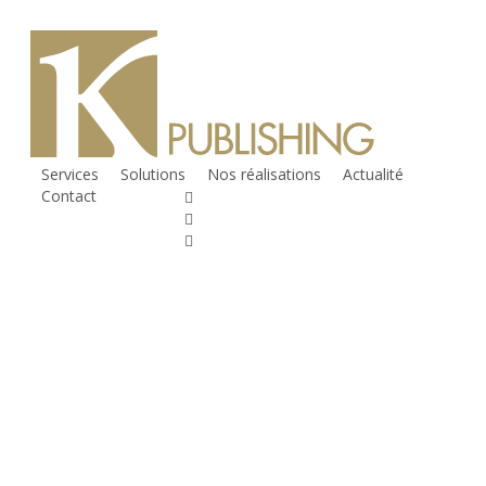
Skip to main
content
Services
Solutions
Nos réalisations
Actualité
Contact
twitter
facebook
linkedin
RSS
instagram
phone
email
Boostez votre