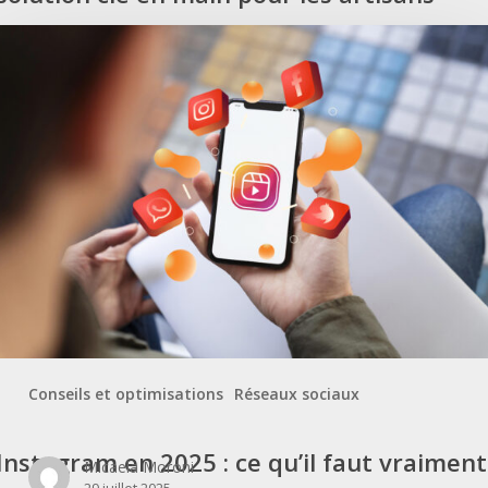
Conseils et optimisations
Réseaux sociaux
Instagram en 2025 : ce qu’il faut vraiment comprendre de l’algorithme
Instagram en 2025 : ce qu’il faut vraiment
Micaela Moroni