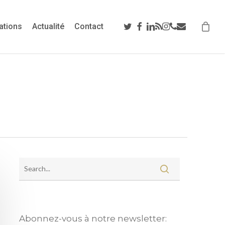
twitter
facebook
linkedin
RSS
instagram
phone
email
ations
Actualité
Contact
Abonnez-vous à notre newsletter: