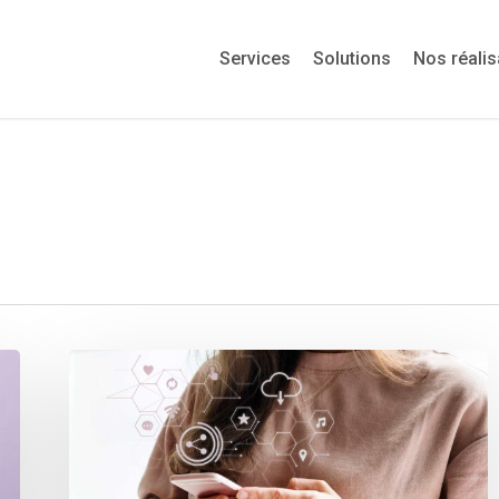
Services
Solutions
Nos réalis
Découvrez
les
chiffres
surprenants
d’internet