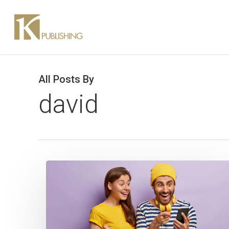
Skip
to
main
content
All Posts By
david
Doubler
votre
taux
de
conversion