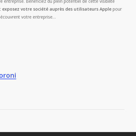
re entreprise. Bénéficiez du plein potentiel de cette visibilité
t
exposez votre société auprès des utilisateurs Apple
pour
edécouvrent votre entreprise…
oroni