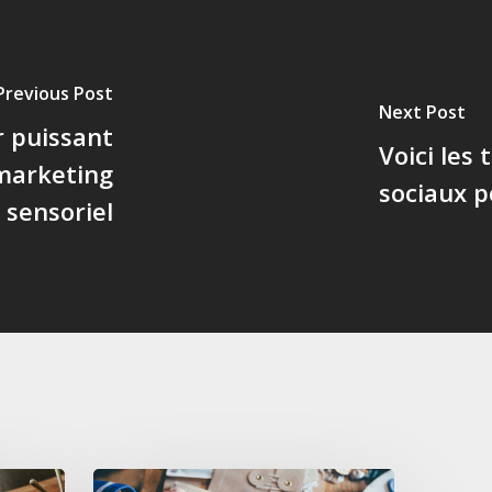
Previous Post
Next Post
r puissant
Voici les
 marketing
sociaux 
sensoriel
 My
Combien coûte un site internet ? Une