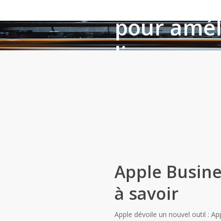
Apple Busi
pour amél
ligne
By
Micaela Moroni
13 j
Apple Busines
à savoir
Apple dévoile un nouvel outil : A