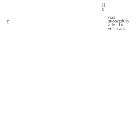
0
k
linkedin
was
RSS
instagram
phone
email
successfully
added to
your cart.