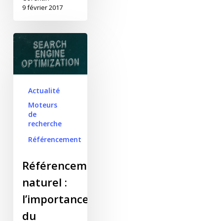
9 février 2017
Référencement naturel
: l’importance du
contenu rédactionnel
Actualité
Moteurs
de
recherche
Référencement
Référencement
naturel :
l’importance
du