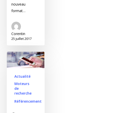
nouveau
format…
Corentin
25 juillet 2017
Comment influencer
l’achat d’un véhicule
neuf via les moteurs
de recherche ?
Actualité
Moteurs
de
recherche
Référencement