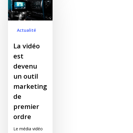
outil marketing de
premier ordre
Actualité
La vidéo
est
devenu
un outil
marketing
de
premier
ordre
Le média vidéo