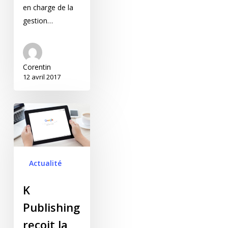
en charge de la
gestion…
Corentin
12 avril 2017
K Publishing reçoit la
certification « agence
Google Partner » !
Actualité
K
Publishing
reçoit la