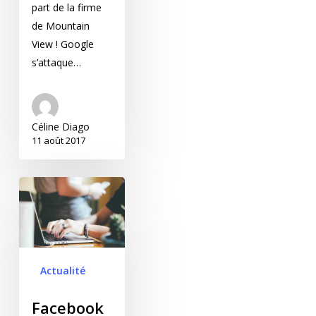
part de la firme
de Mountain
View ! Google
s’attaque…
Céline Diago
11 août 2017
Facebook annonce la
fin de la modification
des aperçus de lien
mais propose une
alternative
Actualité
Facebook