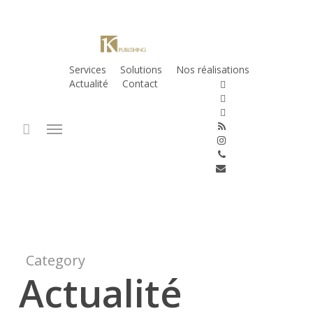
Services
Solutions
Nos réalisations
Actualité
Contact
twitter
facebook
linkedin
Menu
RSS
instagram
phone
email
Category
Actualité