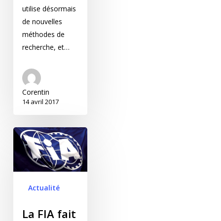
utilise désormais
de nouvelles
méthodes de
recherche, et…
Corentin
14 avril 2017
La FIA fait appel à K
Publishing pour
optimiser sa présence
sur les réseaux
sociaux
Actualité
La FIA fait