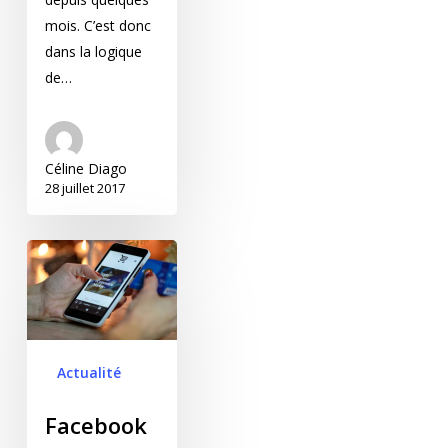
mois. C’est donc
dans la logique
de…
Céline Diago
28 juillet 2017
Facebook propose un
nouveau format de
publicité sur mobile
Actualité
Facebook